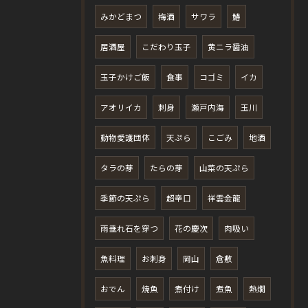
みかどまつ
梅酒
サワラ
鰆
居酒屋
こだわり玉子
黄ニラ醤油
玉子かけご飯
食事
コゴミ
イカ
アオリイカ
刺身
瀬戸内海
玉川
動物愛護団体
天ぷら
こごみ
地酒
タラの芽
たらの芽
山菜の天ぷら
季節の天ぷら
超辛口
祥雲金龍
雨垂れ石を穿つ
花の慶次
肉吸い
魚料理
お刺身
岡山
倉敷
おでん
焼魚
煮付け
煮魚
熱燗