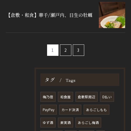
【倉敷・和食】華千/瀬戸内、日生の牡蠣
1
2
3
タグ
Tags
梅乃宿
和食屋
倉敷駅周辺
D払い
PayPay
カード決済
あらごしもも
ゆず酒
果実酒
あらごし梅酒