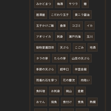
みかどまつ
梅酒
サワラ
鰆
居酒屋
こだわり玉子
黄ニラ醤油
玉子かけご飯
食事
コゴミ
イカ
アオリイカ
刺身
瀬戸内海
玉川
動物愛護団体
天ぷら
こごみ
地酒
タラの芽
たらの芽
山菜の天ぷら
季節の天ぷら
超辛口
祥雲金龍
雨垂れ石を穿つ
花の慶次
肉吸い
魚料理
お刺身
岡山
倉敷
おでん
焼魚
煮付け
煮魚
熱燗