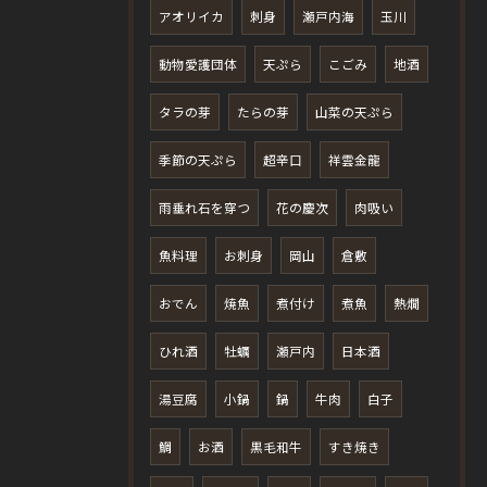
アオリイカ
刺身
瀬戸内海
玉川
動物愛護団体
天ぷら
こごみ
地酒
タラの芽
たらの芽
山菜の天ぷら
季節の天ぷら
超辛口
祥雲金龍
雨垂れ石を穿つ
花の慶次
肉吸い
魚料理
お刺身
岡山
倉敷
おでん
焼魚
煮付け
煮魚
熱燗
ひれ酒
牡蠣
瀬戸内
日本酒
湯豆腐
小鍋
鍋
牛肉
白子
鯛
お酒
黒毛和牛
すき焼き