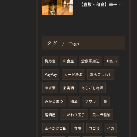
【倉敷・和食】華千の日本酒
タグ
Tags
梅乃宿
和食屋
倉敷駅周辺
D払い
PayPay
カード決済
あらごしもも
ゆず酒
果実酒
あらごし梅酒
みかどまつ
梅酒
サワラ
鰆
居酒屋
こだわり玉子
黄ニラ醤油
玉子かけご飯
食事
コゴミ
イカ